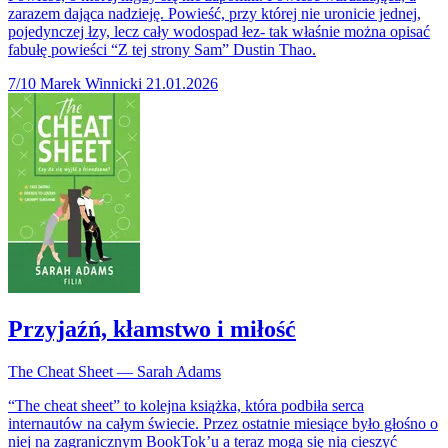
zarazem dająca nadzieję. Powieść, przy której nie uronicie jednej,
pojedynczej łzy, lecz cały wodospad łez- tak właśnie można opisać
fabułę powieści “Z tej strony Sam” Dustin Thao.
7/10
Marek Winnicki
21.01.2026
Przyjaźń, kłamstwo i miłość
The Cheat Sheet — Sarah Adams
“The cheat sheet” to kolejna książka, która podbiła serca
internautów na całym świecie. Przez ostatnie miesiące było głośno o
niej na zagranicznym BookTok’u a teraz mogą się nią cieszyć