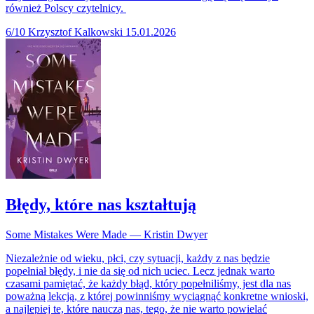
również Polscy czytelnicy.
6/10
Krzysztof Kalkowski
15.01.2026
Błędy, które nas kształtują
Some Mistakes Were Made — Kristin Dwyer
Niezależnie od wieku, płci, czy sytuacji, każdy z nas będzie
popełniał błędy, i nie da się od nich uciec. Lecz jednak warto
czasami pamiętać, że każdy błąd, który popełniliśmy, jest dla nas
poważną lekcją, z której powinniśmy wyciągnąć konkretne wnioski,
a najlepiej te, które nauczą nas, tego, że nie warto powielać