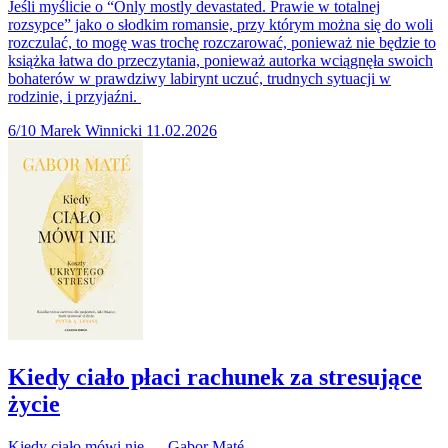
Jeśli myślicie o “Only mostly devastated. Prawie w totalnej
rozsypce” jako o słodkim romansie, przy którym można się do woli
rozczulać, to mogę was trochę rozczarować, ponieważ nie będzie to
książka łatwa do przeczytania, ponieważ autorka wciągnęła swoich
bohaterów w prawdziwy labirynt uczuć, trudnych sytuacji w
rodzinie, i przyjaźni.
6/10
Marek Winnicki
11.02.2026
Kiedy ciało płaci rachunek za stresujące
życie
Kiedy ciało mówi nie — Gabor Maté