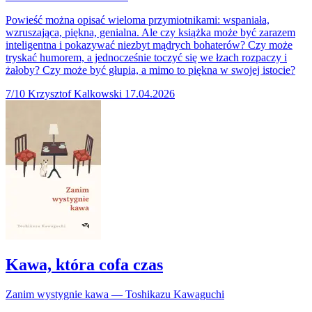
Powieść można opisać wieloma przymiotnikami: wspaniała,
wzruszająca, piękna, genialna. Ale czy książka może być zarazem
inteligentna i pokazywać niezbyt mądrych bohaterów? Czy może
tryskać humorem, a jednocześnie toczyć się we łzach rozpaczy i
żałoby? Czy może być głupia, a mimo to piękna w swojej istocie?
7/10
Krzysztof Kalkowski
17.04.2026
Kawa, która cofa czas
Zanim wystygnie kawa — Toshikazu Kawaguchi