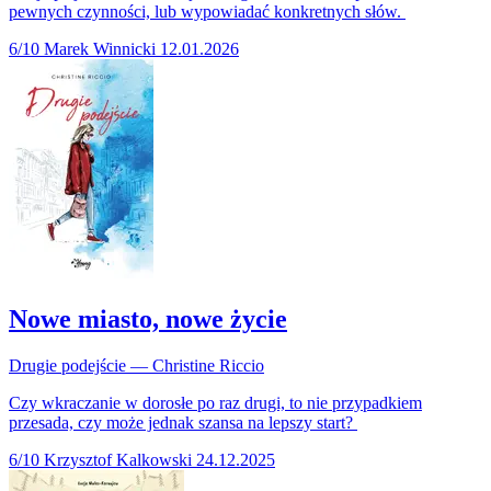
pewnych czynności, lub wypowiadać konkretnych słów.
6/10
Marek Winnicki
12.01.2026
Nowe miasto, nowe życie
Drugie podejście — Christine Riccio
Czy wkraczanie w dorosłe po raz drugi, to nie przypadkiem
przesada, czy może jednak szansa na lepszy start?
6/10
Krzysztof Kalkowski
24.12.2025