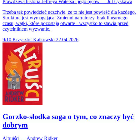
Prawdziwa historia Jeffreya Watersa i jego ojców — Jul Łyskawa
Trzeba też powiedzieć uczciwie, że to nie jest powieść dla każdego.
Struktura jest wymagająca. Zmienni narratorzy, brak linearnego
czasu, wątki, które pozostają otwarte - wszystko to stawia przed
czytelnikiem wyzwanie.
9/10
Krzysztof Kalkowski
22.04.2026
Gorzko-słodka saga o tym, co znaczy być
dobrym
Altruiści — Andrew Ridker