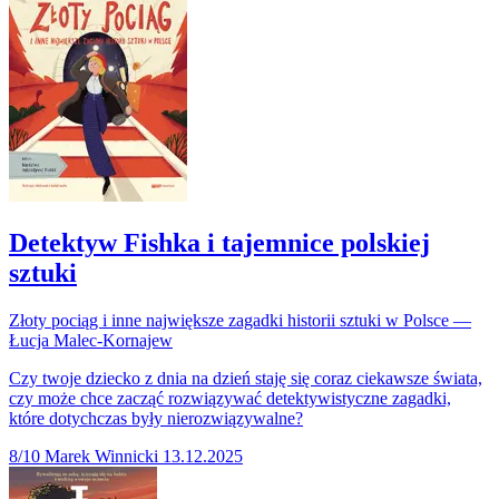
Detektyw Fishka i tajemnice polskiej
sztuki
Złoty pociąg i inne największe zagadki historii sztuki w Polsce —
Łucja Malec-Kornajew
Czy twoje dziecko z dnia na dzień staję się coraz ciekawsze świata,
czy może chce zacząć rozwiązywać detektywistyczne zagadki,
które dotychczas były nierozwiązywalne?
8/10
Marek Winnicki
13.12.2025