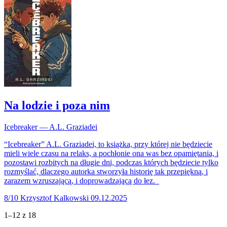
Na lodzie i poza nim
Icebreaker — A.L. Graziadei
“Icebreaker” A.L. Graziadei, to książka, przy której nie będziecie
mieli wiele czasu na relaks, a pochłonie ona was bez opamiętania, i
pozostawi rozbitych na długie dni, podczas których będziecie tylko
rozmyślać, dlaczego autorka stworzyła historię tak przepiękną, i
zarazem wzruszającą, i doprowadzającą do łez.
8/10
Krzysztof Kalkowski
09.12.2025
1–12 z 18