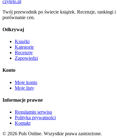
czytelo
.pl
Twój przewodnik po świecie książek. Recenzje, rankingi i
porównanie cen.
Odkrywaj
Książki
Kategorie
Recenzje
Zapowiedzi
Konto
Moje konto
Moje listy
Informacje prawne
Regulamin serwisu
Polityka prywatności
Kontakt
© 2026 Puls Online. Wszystkie prawa zastrzeżone.