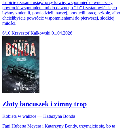
Lubicie czasami usiąść przy kawie, wspomnieć dawne czasy,
powrócić wspomnieniami do dawnego “Ja” i zastanowić się co
byśmy zmienili, powiedzieli inaczej, porzucili pracę, szkołę, albo
chcielibyście powrócić wspomnieniami do pierwszej, słodkiej
miłości.
6/10
Krzysztof Kalkowski
01.04.2026
Złoty łańcuszek i zimny trop
Kobieta w walizce — Katarzyna Bonda
Fani Huberta Meyera i Katarzyny Bondy, trzymajcie się, bo ta