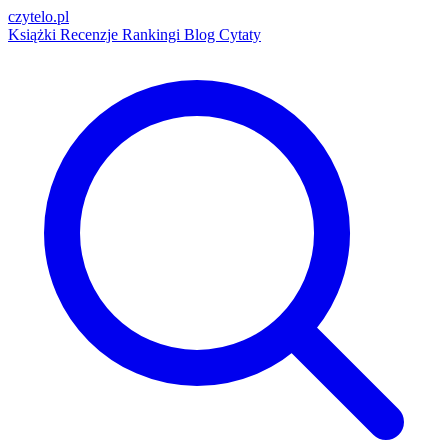
czytelo
.pl
Książki
Recenzje
Rankingi
Blog
Cytaty