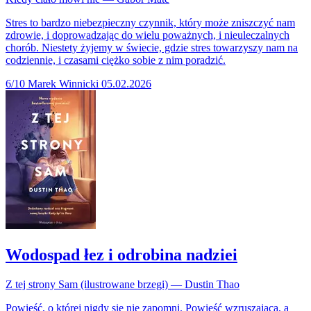
Stres to bardzo niebezpieczny czynnik, który może zniszczyć nam
zdrowie, i doprowadzając do wielu poważnych, i nieuleczalnych
chorób. Niestety żyjemy w świecie, gdzie stres towarzyszy nam na
codziennie, i czasami ciężko sobie z nim poradzić.
6/10
Marek Winnicki
05.02.2026
Wodospad łez i odrobina nadziei
Z tej strony Sam (ilustrowane brzegi) — Dustin Thao
Powieść, o której nigdy się nie zapomni. Powieść wzruszająca, a