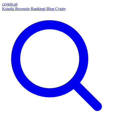
czytelo
.pl
Książki
Recenzje
Rankingi
Blog
Cytaty