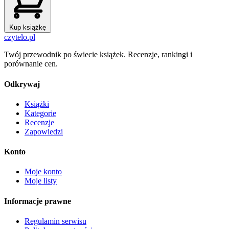
Kup książkę
czytelo
.pl
Twój przewodnik po świecie książek. Recenzje, rankingi i
porównanie cen.
Odkrywaj
Książki
Kategorie
Recenzje
Zapowiedzi
Konto
Moje konto
Moje listy
Informacje prawne
Regulamin serwisu