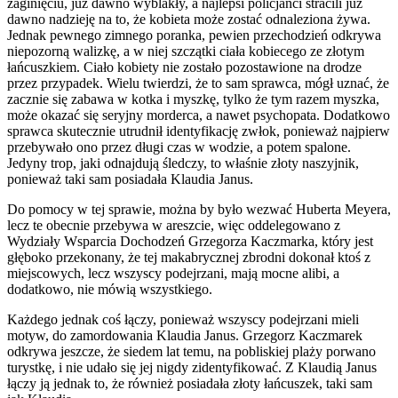
zaginięciu, już dawno wyblakły, a najlepsi policjanci stracili już
dawno nadzieję na to, że kobieta może zostać odnaleziona żywa.
Jednak pewnego zimnego poranka, pewien przechodzień odkrywa
niepozorną walizkę, a w niej szczątki ciała kobiecego ze złotym
łańcuszkiem. Ciało kobiety nie zostało pozostawione na drodze
przez przypadek. Wielu twierdzi, że to sam sprawca, mógł uznać, że
zacznie się zabawa w kotka i myszkę, tylko że tym razem myszka,
może okazać się seryjny morderca, a nawet psychopata. Dodatkowo
sprawca skutecznie utrudnił identyfikację zwłok, ponieważ najpierw
przebywało ono przez długi czas w wodzie, a potem spalone.
Jedyny trop, jaki odnajdują śledczy, to właśnie złoty naszyjnik,
ponieważ taki sam posiadała Klaudia Janus.
Do pomocy w tej sprawie, można by było wezwać Huberta Meyera,
lecz te obecnie przebywa w areszcie, więc oddelegowano z
Wydziały Wsparcia Dochodzeń Grzegorza Kaczmarka, który jest
głęboko przekonany, że tej makabrycznej zbrodni dokonał ktoś z
miejscowych, lecz wszyscy podejrzani, mają mocne alibi, a
dodatkowo, nie mówią wszystkiego.
Każdego jednak coś łączy, ponieważ wszyscy podejrzani mieli
motyw, do zamordowania Klaudia Janus. Grzegorz Kaczmarek
odkrywa jeszcze, że siedem lat temu, na pobliskiej plaży porwano
turystkę, i nie udało się jej nigdy zidentyfikować. Z Klaudią Janus
łączy ją jednak to, że również posiadała złoty łańcuszek, taki sam