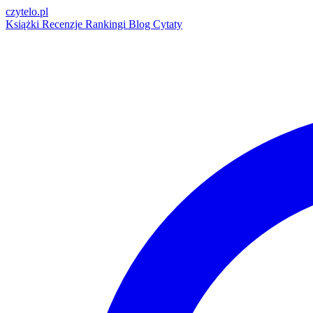
czytelo
.pl
Książki
Recenzje
Rankingi
Blog
Cytaty