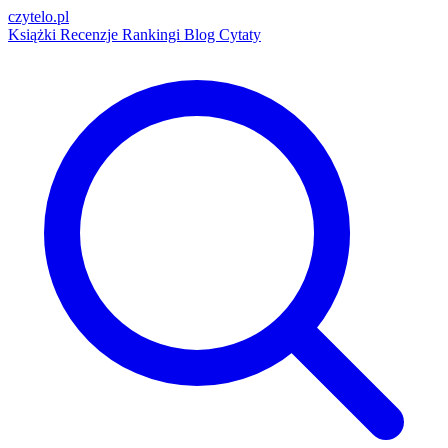
czytelo
.pl
Książki
Recenzje
Rankingi
Blog
Cytaty