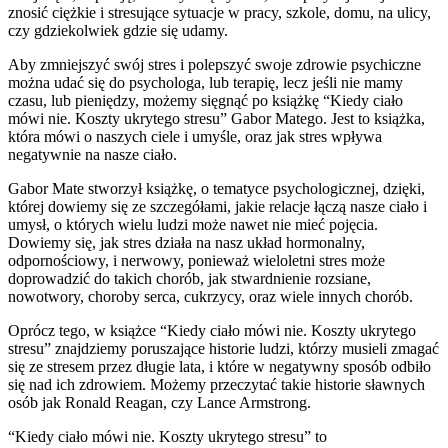
znosić ciężkie i stresujące sytuacje w pracy, szkole, domu, na ulicy,
czy gdziekolwiek gdzie się udamy.
Aby zmniejszyć swój stres i polepszyć swoje zdrowie psychiczne
można udać się do psychologa, lub terapię, lecz jeśli nie mamy
czasu, lub pieniędzy, możemy sięgnąć po książkę “Kiedy ciało
mówi nie. Koszty ukrytego stresu” Gabor Matego. Jest to książka,
która mówi o naszych ciele i umyśle, oraz jak stres wpływa
negatywnie na nasze ciało.
Gabor Mate stworzył książkę, o tematyce psychologicznej, dzięki,
której dowiemy się ze szczegółami, jakie relacje łączą nasze ciało i
umysł, o których wielu ludzi może nawet nie mieć pojęcia.
Dowiemy się, jak stres działa na nasz układ hormonalny,
odpornościowy, i nerwowy, ponieważ wieloletni stres może
doprowadzić do takich chorób, jak stwardnienie rozsiane,
nowotwory, choroby serca, cukrzycy, oraz wiele innych chorób.
Oprócz tego, w książce “Kiedy ciało mówi nie. Koszty ukrytego
stresu” znajdziemy poruszające historie ludzi, którzy musieli zmagać
się ze stresem przez długie lata, i które w negatywny sposób odbiło
się nad ich zdrowiem. Możemy przeczytać takie historie sławnych
osób jak Ronald Reagan, czy Lance Armstrong.
“Kiedy ciało mówi nie. Koszty ukrytego stresu” to