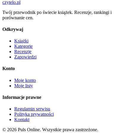
czytelo
.pl
Twój przewodnik po świecie książek. Recenzje, rankingi i
porównanie cen.
Odkrywaj
Książki
Kategorie
Recenzje
Zapowiedzi
Konto
Moje konto
Moje listy
Informacje prawne
Regulamin serwisu
Polityka prywatności
Kontakt
© 2026 Puls Online. Wszystkie prawa zastrzeżone.