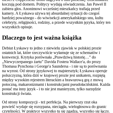
koczują pod domem. Politycy wydają oświadczenia. Jan Paweł II
zabiera głos. Anonimowi wcześniej mieszkańcy trafiają przed
kamery. A Łyskawa używa tej absurdalnej sytuacji do czegoś
bardziej poważnego - do wiwisekcji amerykańskiego snu, kultu
celebryty, religijności, rodziny, a przede wszystkim języka, który ten
wszystkich opisuje.
Dlaczego to jest ważna książka
Debiut Łyskawy to jedno z niewielu zjawisk w polskiej prozie
ostatnich lat, które rzeczywiście wyłamuje się ze schematów i
konwencji. Krytyka porównała „Prawdziwą historię…” do
„Niewyczerpanego żartu” Davida Fostera Wallace'a, do prozy
Thomasa Pynchona i George'a Saundersa - i nie są to porównania
na wyrost. Od strony językowej to majstersztyk; Łyskawa operuje
polszczyzną, która dziś w krajowej prozie jest unikatem, rozpiętą
między wysokim rejestrem literackim a brawurową grą z mową
potoczną, makaronizmami i konstrukcjami pseudołacińskimi. Każda
postać ma inny język - i to nie jest manieryzm, tylko narzędzie
konstrukcji świata.
Od strony kompozycji - też perfekcja. Na pierwszy rzut oka
powieść wydaje się rozsypana, nieciągła, wielogłosowa do granic
czytelności. W praktyce wszystko tu się zgadza, wszystko się łączy.