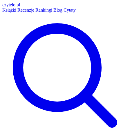
czytelo
.pl
Książki
Recenzje
Rankingi
Blog
Cytaty