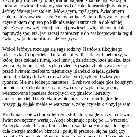
Zacznijmy od rzeczy, którą trudno napisać z kamienną twarzą, a
która w powieści Łyskawy stanowi oś całej konstrukcji: tytułowy
Jeffrey Waters jest stołem. Mówiącym, myślącym, świadomym
stołem, który uważa się za Amerykanina. Autor odkrywa to przed
czytelnikiem dopiero po kilkudziesięciu stronach, a dokładniej -
gdzieś w pierwszej jednej trzeciej powieści - więc nie ma tu tak
naprawdę spoilera, jest raczej zaproszenie do zaakceptowania reguł
świata, w jakim ta historia się rozgrywa.
Wokół Jeffreya rozciąga się saga rodziny Hartów z fikcyjnego
miasteczka Copperfield. To familia drwali, stolarzy i meblarzy, w
której ktoś zakłada firmę, ktoś inny ją dziedziczy, ktoś ucieka, ktoś
wraca. Są tu pokolenia, są ich dzieci, są sąsiedzi: ukrywający się
przed światem rzeźbiarz, tajemniczy irlandzki ksiądz, galeria
postaci, z których każda mówi własnym językiem i własnym
rytmem. Nie ma jednego narratora - Łyskawa oddaje głos kolejnym
bohaterom, zmienia rejestry, miesza czasy, wplata fragmenty
wierszowane i pastisze dostojnych oryginałów literatury
amerykańskiej. Dzieje Hartów nie toczą się chronologicznie -
rozsypują się jak meble w warsztacie, żeby czytelnik złożył je sam.
Kiedy na scenę wchodzi Jeffrey - stół, który nagle zaczyna mówić -
świat zewnętrzny wariuje. Akcja obejmuje epokę po 11 września,
Ameryka szuka Osamy bin Ladena i Saddama Husajna, ale nagle
cała energia mediów, biznesu i polityki przenosi się na gadający
mebel z Copperfield. Bono nagrywa o nim piosenkę. Dziennikarze