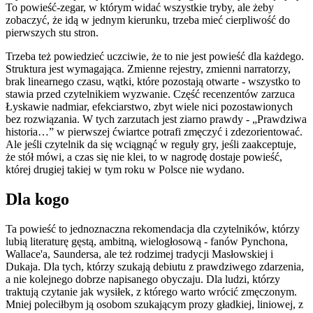
To powieść-zegar, w którym widać wszystkie tryby, ale żeby
zobaczyć, że idą w jednym kierunku, trzeba mieć cierpliwość do
pierwszych stu stron.
Trzeba też powiedzieć uczciwie, że to nie jest powieść dla każdego.
Struktura jest wymagająca. Zmienne rejestry, zmienni narratorzy,
brak linearnego czasu, wątki, które pozostają otwarte - wszystko to
stawia przed czytelnikiem wyzwanie. Część recenzentów zarzuca
Łyskawie nadmiar, efekciarstwo, zbyt wiele nici pozostawionych
bez rozwiązania. W tych zarzutach jest ziarno prawdy - „Prawdziwa
historia…” w pierwszej ćwiartce potrafi zmęczyć i zdezorientować.
Ale jeśli czytelnik da się wciągnąć w reguły gry, jeśli zaakceptuje,
że stół mówi, a czas się nie klei, to w nagrodę dostaje powieść,
której drugiej takiej w tym roku w Polsce nie wydano.
Dla kogo
Ta powieść to jednoznaczna rekomendacja dla czytelników, którzy
lubią literaturę gęstą, ambitną, wielogłosową - fanów Pynchona,
Wallace'a, Saundersa, ale też rodzimej tradycji Masłowskiej i
Dukaja. Dla tych, którzy szukają debiutu z prawdziwego zdarzenia,
a nie kolejnego dobrze napisanego obyczaju. Dla ludzi, którzy
traktują czytanie jak wysiłek, z którego warto wrócić zmęczonym.
Mniej poleciłbym ją osobom szukającym prozy gładkiej, liniowej, z