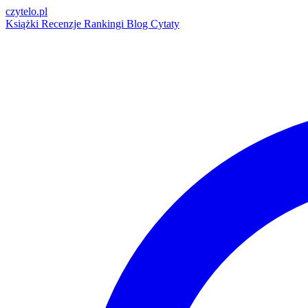
czytelo
.pl
Książki
Recenzje
Rankingi
Blog
Cytaty