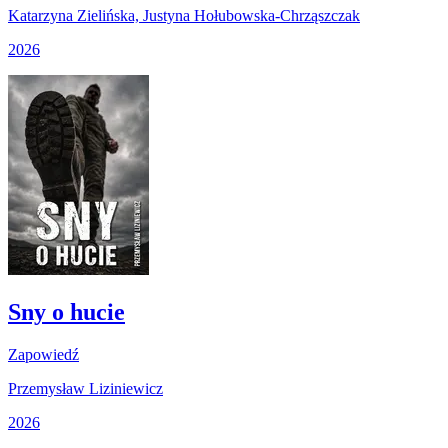
Katarzyna Zielińska, Justyna Hołubowska-Chrząszczak
2026
Sny o hucie
Zapowiedź
Przemysław Liziniewicz
2026