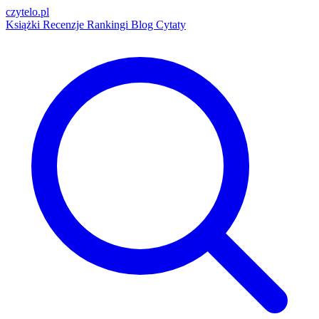
czytelo
.pl
Książki
Recenzje
Rankingi
Blog
Cytaty