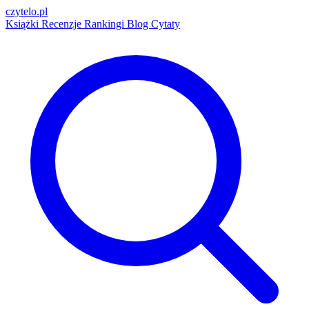
czytelo
.pl
Książki
Recenzje
Rankingi
Blog
Cytaty