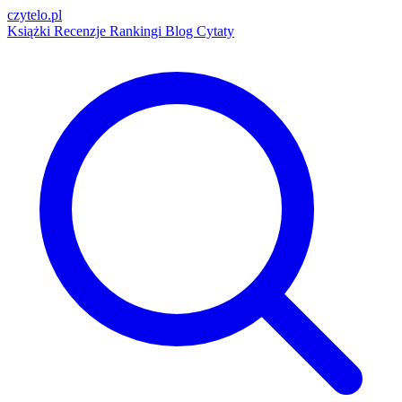
czytelo
.pl
Książki
Recenzje
Rankingi
Blog
Cytaty