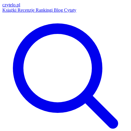
czytelo
.pl
Książki
Recenzje
Rankingi
Blog
Cytaty