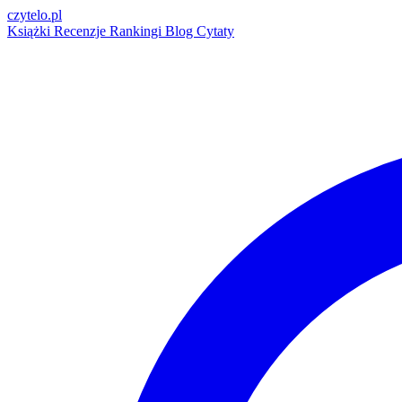
czytelo
.pl
Książki
Recenzje
Rankingi
Blog
Cytaty