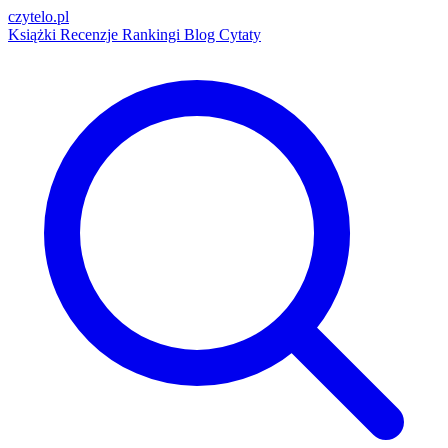
czytelo
.pl
Książki
Recenzje
Rankingi
Blog
Cytaty