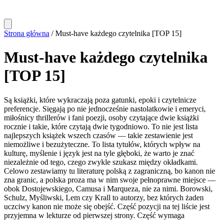
Strona główna
/
Must-have każdego czytelnika [TOP 15]
Must-have każdego czytelnika
[TOP 15]
Są książki, które wykraczają poza gatunki, epoki i czytelnicze
preferencje. Sięgają po nie jednocześnie nastolatkowie i emeryci,
miłośnicy thrillerów i fani poezji, osoby czytające dwie książki
rocznie i takie, które czytają dwie tygodniowo. To nie jest lista
najlepszych książek wszech czasów — takie zestawienie jest
niemożliwe i bezużyteczne. To lista tytułów, których wpływ na
kulturę, myślenie i język jest na tyle głęboki, że warto je znać
niezależnie od tego, czego zwykle szukasz między okładkami.
Celowo zestawiamy tu literaturę polską z zagraniczną, bo kanon nie
zna granic, a polska proza ma w nim swoje pełnoprawne miejsce —
obok Dostojewskiego, Camusa i Marqueza, nie za nimi. Borowski,
Schulz, Myśliwski, Lem czy Krall to autorzy, bez których żaden
uczciwy kanon nie może się obejść. Część pozycji na tej liście jest
przyjemna w lekturze od pierwszej strony. Część wymaga