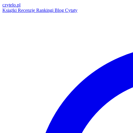
czytelo
.pl
Książki
Recenzje
Rankingi
Blog
Cytaty