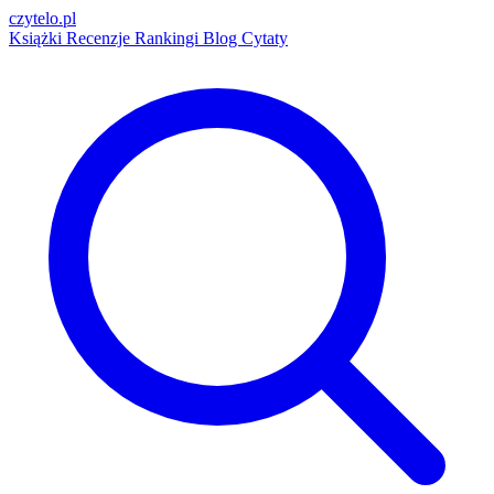
czytelo
.pl
Książki
Recenzje
Rankingi
Blog
Cytaty