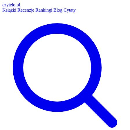
czytelo
.pl
Książki
Recenzje
Rankingi
Blog
Cytaty