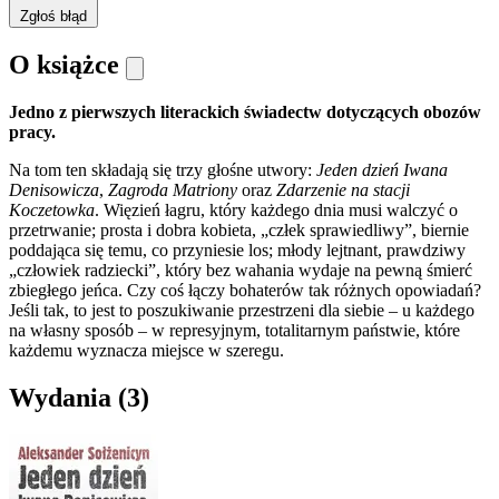
Zgłoś błąd
O książce
Jedno z pierwszych literackich świadectw dotyczących obozów
pracy.
Na tom ten składają się trzy głośne utwory:
Jeden dzień Iwana
Denisowicza
,
Zagroda Matriony
oraz
Zdarzenie na stacji
Koczetowka
. Więzień łagru, który każdego dnia musi walczyć o
przetrwanie; prosta i dobra kobieta, „człek sprawiedliwy”, biernie
poddająca się temu, co przyniesie los; młody lejtnant, prawdziwy
„człowiek radziecki”, który bez wahania wydaje na pewną śmierć
zbiegłego jeńca. Czy coś łączy bohaterów tak różnych opowiadań?
Jeśli tak, to jest to poszukiwanie przestrzeni dla siebie – u każdego
na własny sposób – w represyjnym, totalitarnym państwie, które
każdemu wyznacza miejsce w szeregu.
Wydania
(3)