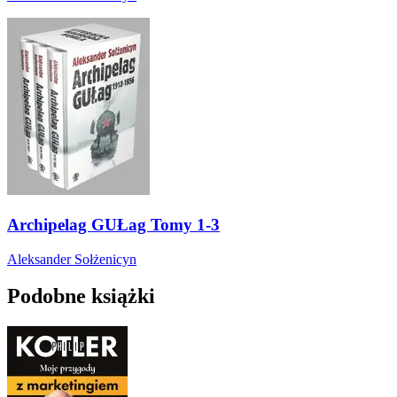
Archipelag GUŁag Tomy 1-3
Aleksander Sołżenicyn
Podobne książki