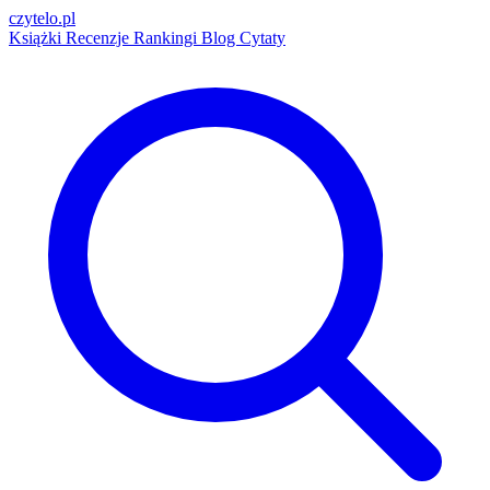
czytelo
.pl
Książki
Recenzje
Rankingi
Blog
Cytaty