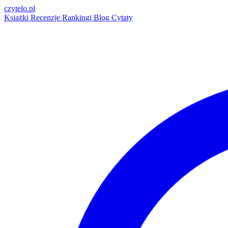
czytelo
.pl
Książki
Recenzje
Rankingi
Blog
Cytaty