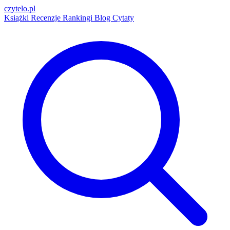
czytelo
.pl
Książki
Recenzje
Rankingi
Blog
Cytaty