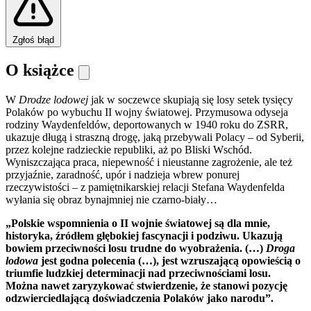
Zgłoś błąd
O książce
W
Drodze lodowej
jak w soczewce skupiają się losy setek tysięcy
Polaków po wybuchu II wojny światowej. Przymusowa odyseja
rodziny Waydenfeldów, deportowanych w 1940 roku do ZSRR,
ukazuje długą i straszną drogę, jaką przebywali Polacy – od Syberii,
przez kolejne radzieckie republiki, aż po Bliski Wschód.
Wyniszczająca praca, niepewność i nieustanne zagrożenie, ale też
przyjaźnie, zaradność, upór i nadzieja wbrew ponurej
rzeczywistości – z pamiętnikarskiej relacji Stefana Waydenfelda
wyłania się obraz bynajmniej nie czarno-biały…
„Polskie wspomnienia o II wojnie światowej są dla mnie,
historyka, źródłem głębokiej fascynacji i podziwu. Ukazują
bowiem przeciwności losu trudne do wyobrażenia. (…)
Droga
lodowa
jest godna polecenia (…), jest wzruszającą opowieścią o
triumfie ludzkiej determinacji nad przeciwnościami losu.
Można nawet zaryzykować stwierdzenie, że stanowi pozycję
odzwierciedlającą doświadczenia Polaków jako narodu”.