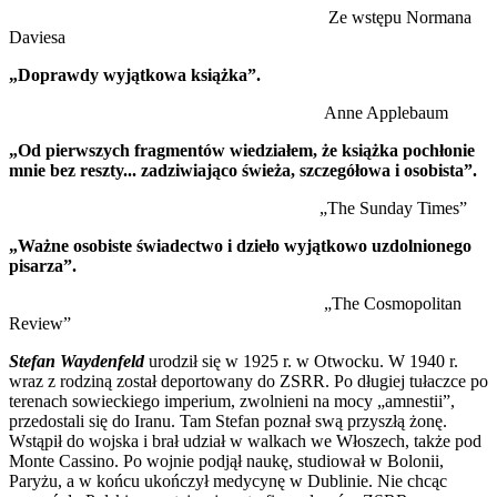
Ze wstępu Normana
Daviesa
„Doprawdy wyjątkowa książka”.
Anne Applebaum
„Od pierwszych fragmentów wiedziałem, że książka pochłonie
mnie bez reszty... zadziwiająco świeża, szczegółowa i osobista”.
„The Sunday Times”
„Ważne osobiste świadectwo i dzieło wyjątkowo uzdolnionego
pisarza”.
„The Cosmopolitan
Review”
Stefan Waydenfeld
urodził się w 1925 r. w Otwocku. W 1940 r.
wraz z rodziną został deportowany do ZSRR. Po długiej tułaczce po
terenach sowieckiego imperium, zwolnieni na mocy „amnestii”,
przedostali się do Iranu. Tam Stefan poznał swą przyszłą żonę.
Wstąpił do wojska i brał udział w walkach we Włoszech, także pod
Monte Cassino. Po wojnie podjął naukę, studiował w Bolonii,
Paryżu, a w końcu ukończył medycynę w Dublinie. Nie chcąc