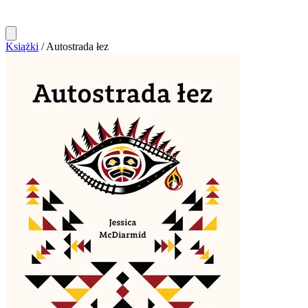
Książki
/
Autostrada łez