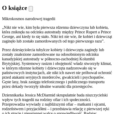
O książce
Mikrokosmos narodowej tragedii
„Nikt nie wie, kim była pierwsza rdzenna dziewczyna lub kobieta,
która zniknęła na odcinku autostrady między Prince Rupert a Prince
George, ani kiedy to się stało. Nikt też nie wie, ile kobiet i dziewcząt
zaginęło lub zostało zamordowanych od tego pierwszego razu”.
Przez dziesięciolecia tubylcze kobiety i dziewczęta zaginęły lub
zostały znalezione zamordowane na odosobnionym odcinku
kanadyjskiej autostrady w północno-zachodniej Kolumbii
Brytyjskiej. Systemowy rasizm i obojętność władz stworzyły klimat,
w którym rdzenne kobiety i dziewczęta nadzorowało się w
państwowych instytucjach, ale nikt ich nawet nie próbował ochronić
przed atakami seryjnych morderców, gwałcicieli i psychopatów.
Gęste lasy, brak zasięgu telefonicznego i publicznego transportu
przez dekady tworzyły idealne warunki dla przestępców.
Dziennikarka Jessica McDiarmid skrupulatnie bada niszczycielski
wpływ tych tragedii na rodziny ofiar i ich społeczności.
Przeprowadza wywiady z najbliższymi ofiar – matkami i ojcami,
rodzeństwem i przyjaciółmi – i przedstawia relację z pierwszej ręki
o ich stracie i nieustannej walce o sprawiedliwość. Badając