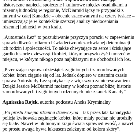
historyczne napięcia społeczne i kulturowe między osadnikami a
rdzenną ludnością w regionie, McDiarmid łączy te przypadki z
innymi w całej Kanadzie – obecnie szacowanymi na cztery tysiące –
umieszczając je w kontekście szerszej analizy niedoceniania
rdzennej ludności w tym kraju.
„Autostrada Łez” to poszukiwanie przyczyn porażki w zapewnieniu
sprawiedliwości ofiarom i świadectwo niezachwianej determinacji
ich rodzin i społeczności. To także chwytające za serce i ściskające
gardło historie dziewcząt i kobiet, którym przyszło żyć i umrzeć w
miejscu, w którym nikogo poza najbliższymi nie obchodził ich los.
„Przerażająca sprawa dziesiątek zaginionych i zamordowanych
kobiet, która ciągnie się od lat. Jednak dopiero w ostatnim czasie
sprawa Autostrady Łez spotyka się z większym zainteresowaniem.
Dzięki Jessice McDiarmid możemy w końcu poznać bliżej historie
zamordowanych i zaginionych rdzennych mieszkanek Kanady”.
Agnieszka Rojek
, autorka podcastu Aneks Kryminalny
„
Po prostu kolejna rdzenna dziewczyna
– tak przez lata kanadyjska
policja kwitowała zaginięcie kobiet, które miały pecha: nie urodziły
się białe. Nawet w ulubionym kraju świata sprawiedliwość, a nawet
po prostu uwaga bywa luksusem zależnym od koloru skóry”.