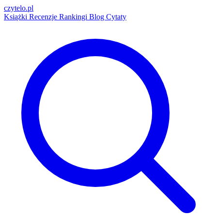
czytelo
.pl
Książki
Recenzje
Rankingi
Blog
Cytaty