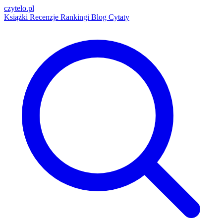
czytelo
.pl
Książki
Recenzje
Rankingi
Blog
Cytaty