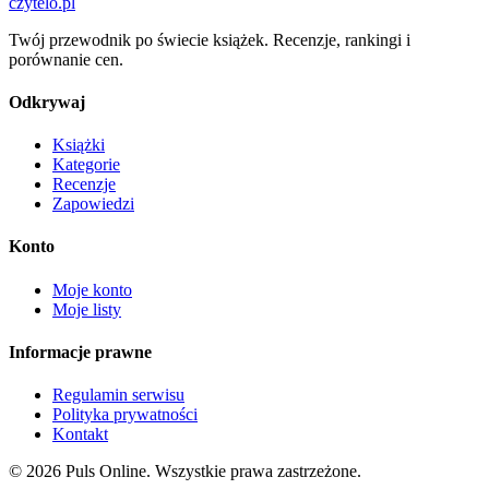
czytelo
.pl
Twój przewodnik po świecie książek. Recenzje, rankingi i
porównanie cen.
Odkrywaj
Książki
Kategorie
Recenzje
Zapowiedzi
Konto
Moje konto
Moje listy
Informacje prawne
Regulamin serwisu
Polityka prywatności
Kontakt
© 2026 Puls Online. Wszystkie prawa zastrzeżone.