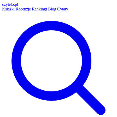
czytelo
.pl
Książki
Recenzje
Rankingi
Blog
Cytaty