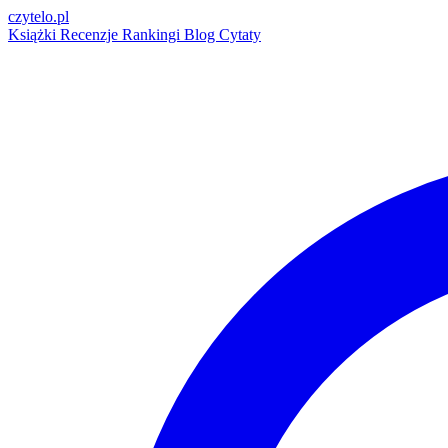
czytelo
.pl
Książki
Recenzje
Rankingi
Blog
Cytaty