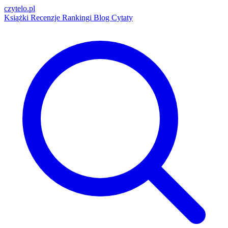
czytelo
.pl
Książki
Recenzje
Rankingi
Blog
Cytaty