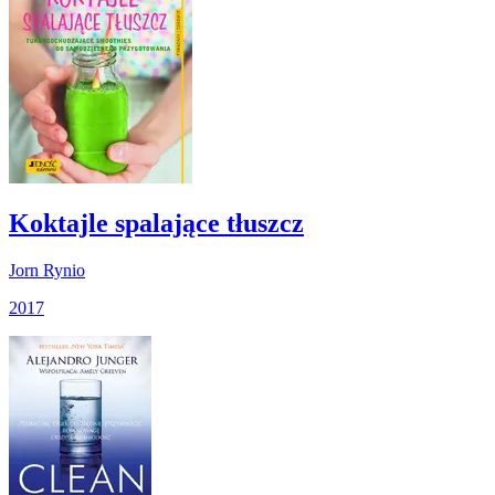
Koktajle spalające tłuszcz
Jorn Rynio
2017