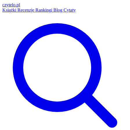
czytelo
.pl
Książki
Recenzje
Rankingi
Blog
Cytaty