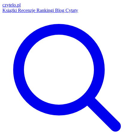
czytelo
.pl
Książki
Recenzje
Rankingi
Blog
Cytaty