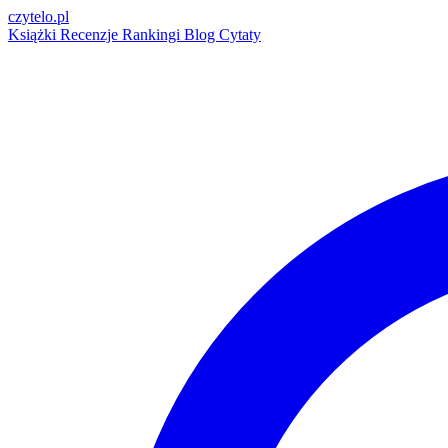
czytelo
.pl
Książki
Recenzje
Rankingi
Blog
Cytaty