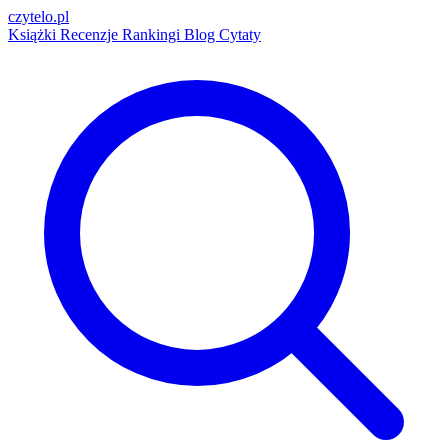
czytelo
.pl
Książki
Recenzje
Rankingi
Blog
Cytaty