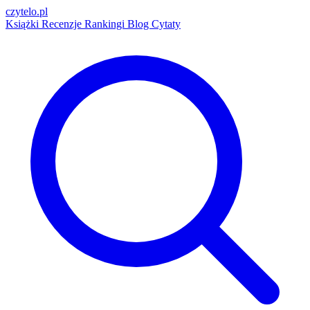
czytelo
.pl
Książki
Recenzje
Rankingi
Blog
Cytaty