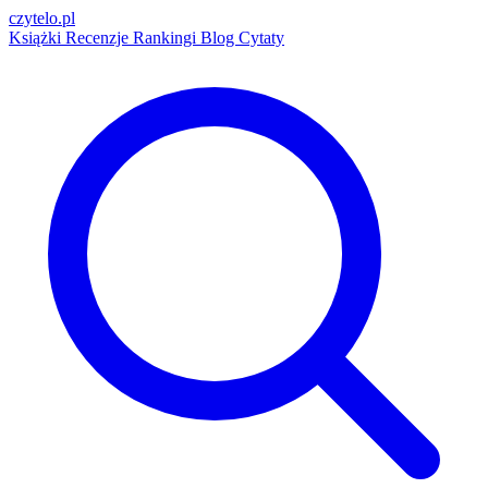
czytelo
.pl
Książki
Recenzje
Rankingi
Blog
Cytaty