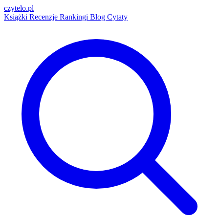
czytelo
.pl
Książki
Recenzje
Rankingi
Blog
Cytaty