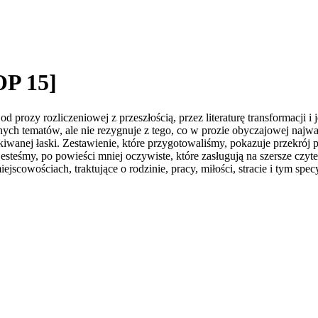
OP 15]
 prozy rozliczeniowej z przeszłością, przez literaturę transformacji i 
trudnych tematów, ale nie rezygnuje z tego, co w prozie obyczajowej naj
anej łaski. Zestawienie, które przygotowaliśmy, pokazuje przekrój prz
steśmy, po powieści mniej oczywiste, które zasługują na szersze czytel
scowościach, traktujące o rodzinie, pracy, miłości, stracie i tym spe