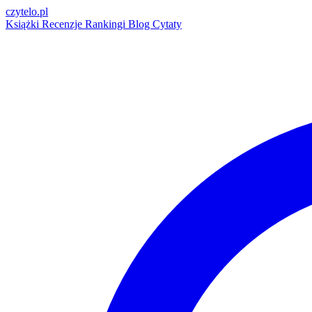
czytelo
.pl
Książki
Recenzje
Rankingi
Blog
Cytaty