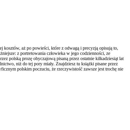
jej kosztów, aż po powieści, które z odwagą i precyzją opisują to,
ważniejsze: z portretowania człowieka w jego codzienności, ze
ez polską prozę obyczajową pisaną przez ostatnie kilkadziesiąt lat
nictwo, niż do tej pory miały. Znajdziesz tu książki pisane przez
cyficznym polskim poczuciu, że rzeczywistość zawsze jest trochę nie