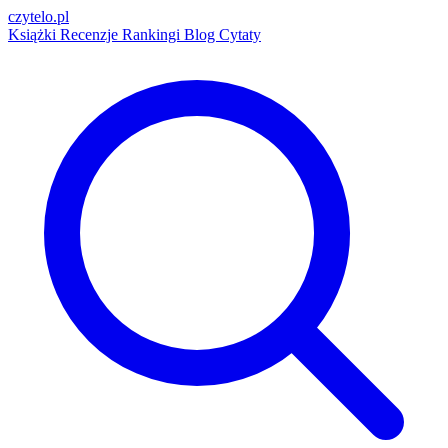
czytelo
.pl
Książki
Recenzje
Rankingi
Blog
Cytaty