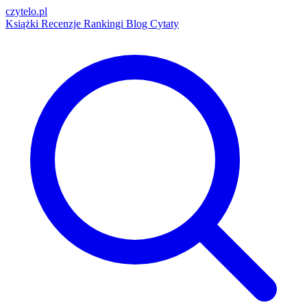
czytelo
.pl
Książki
Recenzje
Rankingi
Blog
Cytaty