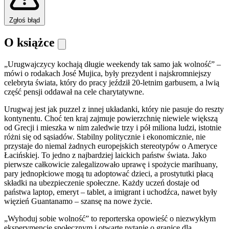
Zgłoś błąd
O książce
„Urugwajczycy kochają długie weekendy tak samo jak wolność” –
mówi o rodakach José Mujica, były prezydent i najskromniejszy
celebryta świata, który do pracy jeździł 20-letnim garbusem, a lwią
część pensji oddawał na cele charytatywne.
Urugwaj jest jak puzzel z innej układanki, który nie pasuje do reszty
kontynentu. Choć ten kraj zajmuje powierzchnię niewiele większą
od Grecji i mieszka w nim zaledwie trzy i pół miliona ludzi, istotnie
różni się od sąsiadów. Stabilny politycznie i ekonomicznie, nie
przystaje do niemal żadnych europejskich stereotypów o Ameryce
Łacińskiej. To jedno z najbardziej laickich państw świata. Jako
pierwsze całkowicie zalegalizowało uprawę i spożycie marihuany,
pary jednopłciowe mogą tu adoptować dzieci, a prostytutki płacą
składki na ubezpieczenie społeczne. Każdy uczeń dostaje od
państwa laptop, emeryt – tablet, a imigrant i uchodźca, nawet były
więzień Guantanamo – szansę na nowe życie.
„Wyhoduj sobie wolność” to reporterska opowieść o niezwykłym
eksperymencie społecznym i otwarte pytanie o granice dla