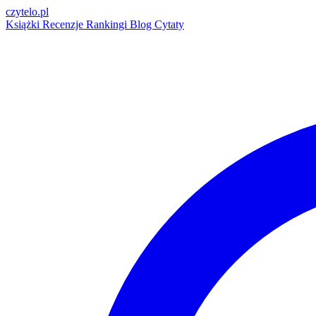
czytelo
.pl
Książki
Recenzje
Rankingi
Blog
Cytaty