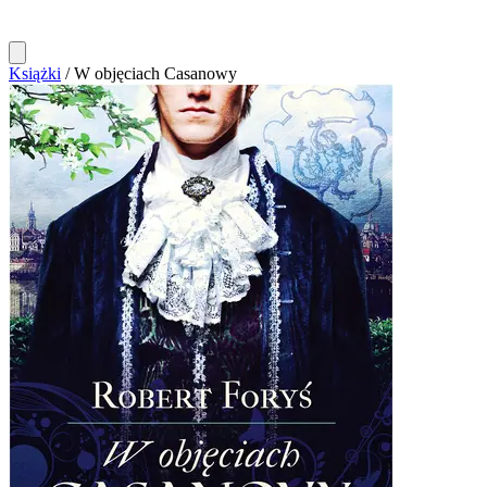
Książki
/
W objęciach Casanowy