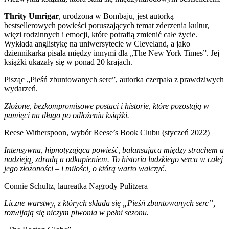
Thrity Umrigar
, urodzona w Bombaju, jest autorką
bestsellerowych powieści poruszających temat zderzenia kultur,
więzi rodzinnych i emocji, które potrafią zmienić całe życie.
Wykłada anglistykę na uniwersytecie w Cleveland, a jako
dziennikarka pisała między innymi dla „The New York Times”. Jej
książki ukazały się w ponad 20 krajach.
Pisząc „Pieśń zbuntowanych serc”, autorka czerpała z prawdziwych
wydarzeń.
Złożone, bezkompromisowe postaci i historie, które pozostają w
pamięci na długo po odłożeniu książki.
Reese Witherspoon, wybór Reese’s Book Clubu (styczeń 2022)
Intensywna, hipnotyzująca powieść, balansująca między strachem a
nadzieją, zdradą a odkupieniem. To historia ludzkiego serca w całej
jego złożoności – i miłości, o którą warto walczyć
.
Connie Schultz, laureatka Nagrody Pulitzera
Liczne warstwy, z których składa się „Pieśń zbuntowanych serc”,
rozwijają się niczym piwonia w pełni sezonu.