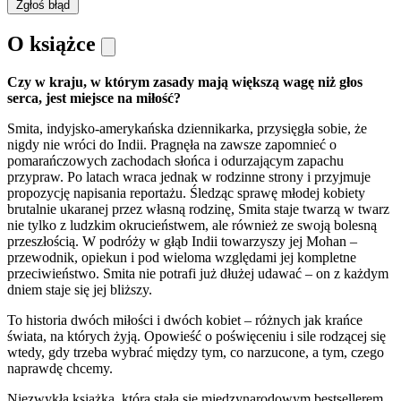
Zgłoś błąd
O książce
Czy w kraju, w którym zasady mają większą wagę niż głos
serca, jest miejsce na miłość?
Smita, indyjsko-amerykańska dziennikarka, przysięgła sobie, że
nigdy nie wróci do Indii. Pragnęła na zawsze zapomnieć o
pomarańczowych zachodach słońca i odurzającym zapachu
przypraw. Po latach wraca jednak w rodzinne strony i przyjmuje
propozycję napisania reportażu. Śledząc sprawę młodej kobiety
brutalnie ukaranej przez własną rodzinę, Smita staje twarzą w twarz
nie tylko z ludzkim okrucieństwem, ale również ze swoją bolesną
przeszłością. W podróży w głąb Indii towarzyszy jej Mohan –
przewodnik, opiekun i pod wieloma względami jej kompletne
przeciwieństwo. Smita nie potrafi już dłużej udawać – on z każdym
dniem staje się jej bliższy.
To historia dwóch miłości i dwóch kobiet – różnych jak krańce
świata, na których żyją. Opowieść o poświęceniu i sile rodzącej się
wtedy, gdy trzeba wybrać między tym, co narzucone, a tym, czego
naprawdę chcemy.
Niezwykła książka, która stała się międzynarodowym bestsellerem.