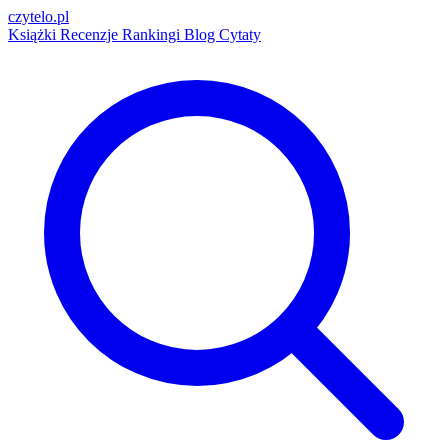
czytelo
.pl
Książki
Recenzje
Rankingi
Blog
Cytaty