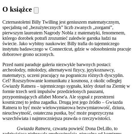
O książce
Czternastoletni Billy Twilling jest geniuszem matematycznym,
specjalistą od „bezużytecznych” liczb zwanych „zorgami”,
pierwszym laureatem Nagrody Nobla z matematyki, fenomenem,
którego dorobek potrafi zrozumieć zaledwie garstka ludzi na
świecie. Jako wybitny naukowiec Billy trafia do tajemniczego
instytutu badawczego w Connecticut, gdzie w odosobnieniu pracuje
doborowe grono uczonych.
Przed nami paraduje galeria niezwykle barwnych postaci:
archeolodzy, mitolodzy, alternatywni fizycy, językoznawcy,
matematycy, uczeni pracujący na pograniczu różnych dyscyplin.
Cel? Rozszyfrowanie komunikatu z kosmosu, z okolic odległej
Gwiazdy Ratnera – tajemniczego sygnału, który dotarł na Ziemię w
formie trzech serii impulsów przedzielonych pauzami,
przypominających alfabet Morse'a. Ale sygnał z przestrzeni
kosmicznej to jedna zagadka. Drugą jest jego źródło – Gwiazda
Ratnera to być może wielowymiarowa bezwymiarowość, dziura,
nieuchwytność, ostateczna pustka, być może praprzyczyna
wszechświata i najmroczniejsza prawda o rzeczywistości.
Gwiazda Ratnera,
czwarta powieść Dona DeLillo, to
zadziwiająca niebywałą erudycyjnością, niewolna od komizmu