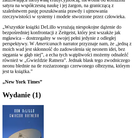
satyra na współczesną naukę i jej żargon, na graniczącą z
szaleństwem pasję poszukiwania prawdy i ujmowania
rzeczywistości w systemy i modele stworzone przez człowieka.
„Wszystkie książki DeLillo wyrażają niespokojne dążenie do
bezpośredniej konfrontacji z Zeitgeist, który jest wszakże jak
mgławica – dostrzegalny w swojej pełni jedynie z odległej
perspektywy. W
Americanach
narrator przyznaje nam, że „jedną z
moich wad jest skłonność do zadowolenia się neonem idei, bez
sięgania w głąb niej”, a echa tych wątpliwości możemy odnaleźć
również w „Gwieździe Ratnera”. Jednak blask tego zwodniczego
neonu blednie na tle rozżarzonego czerwonego olbrzyma, którym
jest ta książka.”
„New York Times”
Wydanie
(1)