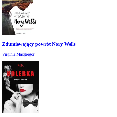
Zdumiewający powrót Nory Wells
Virginia Macgregor