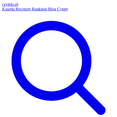
czytelo
.pl
Książki
Recenzje
Rankingi
Blog
Cytaty