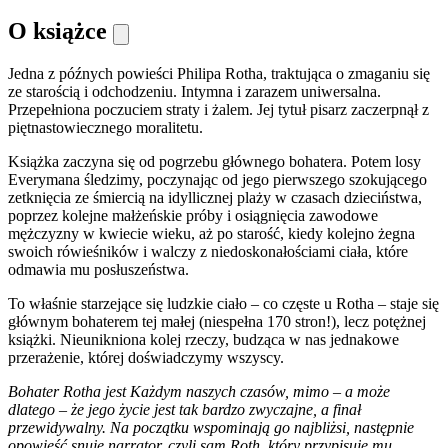
O książce
Jedna z późnych powieści Philipa Rotha, traktująca o zmaganiu się
ze starością i odchodzeniu. Intymna i zarazem uniwersalna.
Przepełniona poczuciem straty i żalem. Jej tytuł pisarz zaczerpnął z
piętnastowiecznego moralitetu.
Książka zaczyna się od pogrzebu głównego bohatera. Potem losy
Everymana śledzimy, poczynając od jego pierwszego szokującego
zetknięcia ze śmiercią na idyllicznej plaży w czasach dzieciństwa,
poprzez kolejne małżeńskie próby i osiągnięcia zawodowe
mężczyzny w kwiecie wieku, aż po starość, kiedy kolejno żegna
swoich rówieśników i walczy z niedoskonałościami ciała, które
odmawia mu posłuszeństwa.
To właśnie starzejące się ludzkie ciało – co częste u Rotha – staje się
głównym bohaterem tej małej (niespełna 170 stron!), lecz potężnej
książki. Nieunikniona kolej rzeczy, budząca w nas jednakowe
przerażenie, której doświadczymy wszyscy.
Bohater Rotha jest Każdym naszych czasów, mimo – a może
dlatego – że jego życie jest tak bardzo zwyczajne, a finał
przewidywalny. Na początku wspominają go najbliżsi, następnie
opowieść snuje narrator, czyli sam Roth, który przypisuje mu