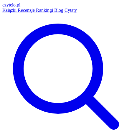
czytelo
.pl
Książki
Recenzje
Rankingi
Blog
Cytaty