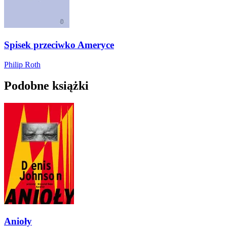
Spisek przeciwko Ameryce
Philip Roth
Podobne książki
Anioły