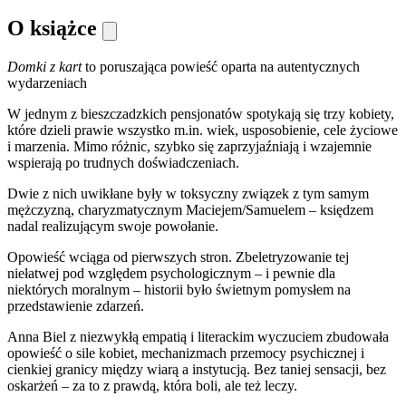
O książce
Domki z kart
to poruszająca powieść oparta na autentycznych
wydarzeniach
W jednym z bieszczadzkich pensjonatów spotykają się trzy kobiety,
które dzieli prawie wszystko m.in. wiek, usposobienie, cele życiowe
i marzenia. Mimo różnic, szybko się zaprzyjaźniają i wzajemnie
wspierają po trudnych doświadczeniach.
Dwie z nich uwikłane były w toksyczny związek z tym samym
mężczyzną, charyzmatycznym Maciejem/Samuelem – księdzem
nadal realizującym swoje powołanie.
Opowieść wciąga od pierwszych stron. Zbeletryzowanie tej
niełatwej pod względem psychologicznym – i pewnie dla
niektórych moralnym – historii było świetnym pomysłem na
przedstawienie zdarzeń.
Anna Biel z niezwykłą empatią i literackim wyczuciem zbudowała
opowieść o sile kobiet, mechanizmach przemocy psychicznej i
cienkiej granicy między wiarą a instytucją. Bez taniej sensacji, bez
oskarżeń – za to z prawdą, która boli, ale też leczy.