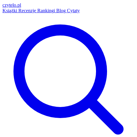
czytelo
.pl
Książki
Recenzje
Rankingi
Blog
Cytaty