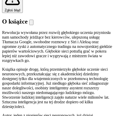
Zgłoś błąd
O książce
Rewolucja wywołana przez rozwój głębokiego uczenia przyniosła
nam samochody jeżdżące bez kierowców, ulepszoną usługę
Tłumacza Google, swobodne rozmowy z Siri i Aleksą oraz
ogromne zyski z automatycznego tradingu na nowojorskiej giełdzie
papierów wartościowych. Głębokie sieci potrafią grać w pokera
lepiej niż zawodowi gracze i wygrywają z mistrzem świata w
rozgrywkach go.
Książka opisuje drogę, którą przemierzyło głębokie uczenie sieci
neuronowych, przekształcając się z akademickiej dziedziny
dostępnej tylko dla wtajemniczonych w przełomową technologię
gospodarki informacyjnej. Już niedługo głęboka sieć zdiagnozuje
nasze dolegliwości, osobisty inteligentny asystent rozszerzy
możliwości naszego niedomagającego ludzkiego mózgu.
Stworzenie ludzkiej inteligencji zajęło naturze wiele milionów lat.
Sztuczna inteligencja jest na tej drodze dopiero od kilku
dziesięcioleci.
Autor, jeden z pionierów sieci neuronowych, już dzisiaj