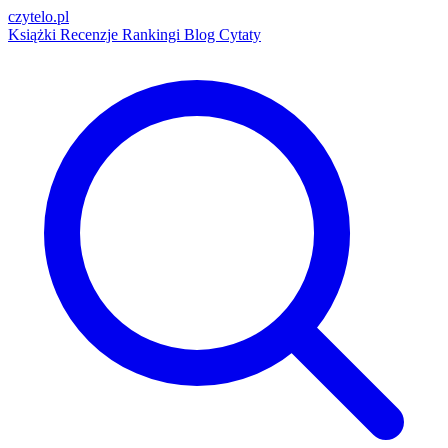
czytelo
.pl
Książki
Recenzje
Rankingi
Blog
Cytaty