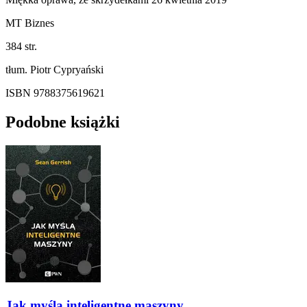
MT Biznes
384 str.
tłum. Piotr Cypryański
ISBN 9788375619621
Podobne książki
Jak myślą inteligentne maszyny