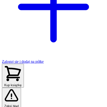
Zaloguj się i dodaj na półkę
Kup książkę
Zgłoś błąd