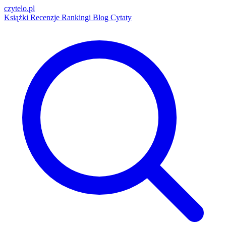
czytelo
.pl
Książki
Recenzje
Rankingi
Blog
Cytaty