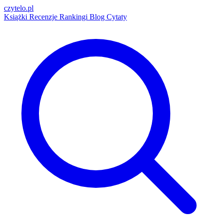
czytelo
.pl
Książki
Recenzje
Rankingi
Blog
Cytaty