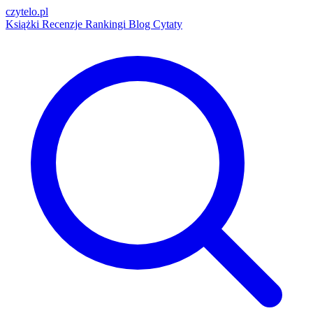
czytelo
.pl
Książki
Recenzje
Rankingi
Blog
Cytaty