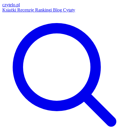
czytelo
.pl
Książki
Recenzje
Rankingi
Blog
Cytaty