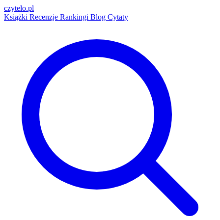
czytelo
.pl
Książki
Recenzje
Rankingi
Blog
Cytaty