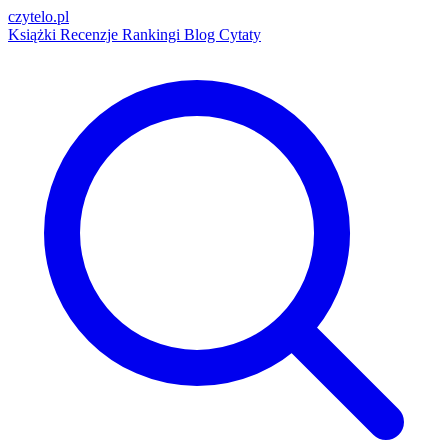
czytelo
.pl
Książki
Recenzje
Rankingi
Blog
Cytaty