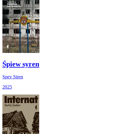
Śpiew syren
Spev Siren
2025