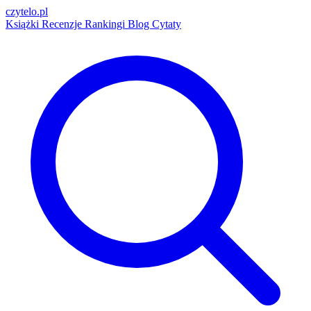
czytelo
.pl
Książki
Recenzje
Rankingi
Blog
Cytaty