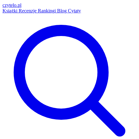
czytelo
.pl
Książki
Recenzje
Rankingi
Blog
Cytaty