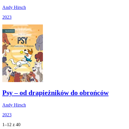
Andy Hirsch
2023
Psy – od drapieżników do obrońców
Andy Hirsch
2023
1–12 z 40