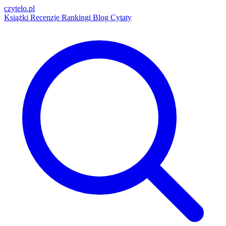
czytelo
.pl
Książki
Recenzje
Rankingi
Blog
Cytaty