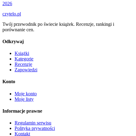
2026
czytelo
.pl
Twój przewodnik po świecie książek. Recenzje, rankingi i
porównanie cen.
Odkrywaj
Książki
Kategorie
Recenzje
Zapowiedzi
Konto
Moje konto
Moje listy
Informacje prawne
Regulamin serwisu
Polityka prywatności
Kontakt