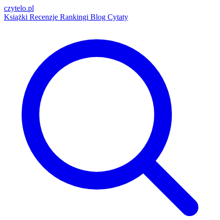
czytelo
.pl
Książki
Recenzje
Rankingi
Blog
Cytaty