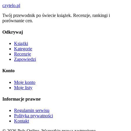
czytelo
.pl
Twój przewodnik po świecie książek. Recenzje, rankingi i
porównanie cen.
Odkrywaj
Książki
Kategorie
Recenzje
Zapowiedzi
Konto
Moje konto
Moje listy
Informacje prawne
Regulamin serwisu
Polityka prywatności
Kontakt
© 2026 Puls Online. Wszystkie prawa zastrzeżone.