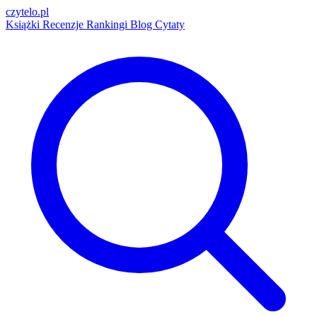
czytelo
.pl
Książki
Recenzje
Rankingi
Blog
Cytaty